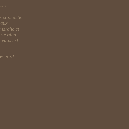
es !
us concocter
 aux
 marché et
rte bien
 vous est
e total.