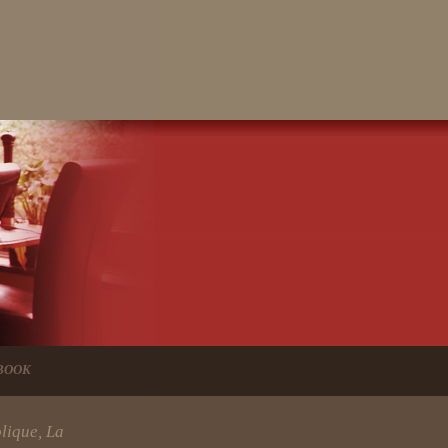
BOOK
lique, La